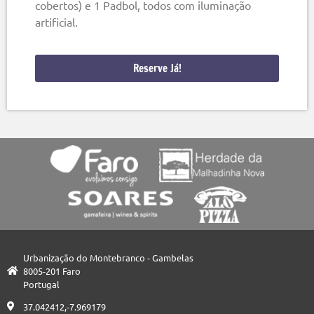
cobertos) e 1 Padbol, todos com iluminação
artificial.
Reserve Já!
Urbanização do Montebranco - Gambelas
8005-201 Faro
Portugal
37.042412,-7.969179