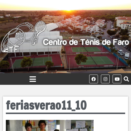
feriasverao11_10