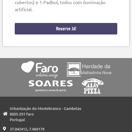
cobertos) e 1 Padbol, todos com iluminação
artificial.
Reserve Já!
Urbanização do Montebranco - Gambelas
8005-201 Faro
Portugal
37.042412,-7.969179