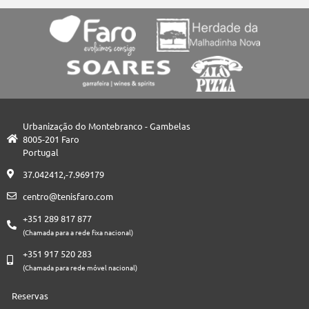
Urbanização do Montebranco - Gambelas
8005-201 Faro
Portugal
37.042412,-7.969179
centro@tenisfaro.com
+351 289 817 877
(Chamada para a rede fixa nacional)
+351 917 520 283
(Chamada para rede móvel nacional)
Reservas