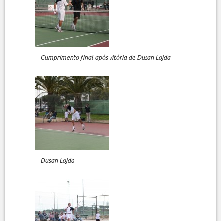
Cumprimento final após vitória de Dusan Lojda
Dusan Lojda