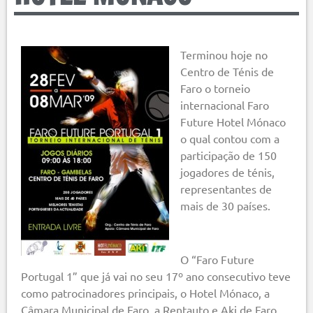
Terminou hoje no
Centro de Ténis de
Faro o torneio
internacional Faro
Future Hotel Mónaco
o qual contou com a
participação de 150
jogadores de ténis,
representantes de
mais de 30 países.
O “Faro Future
Portugal 1” que já vai no seu 17º ano consecutivo teve
como patrocinadores principais, o Hotel Mónaco, a
Câmara Municipal de Faro, a Rentauto e Aki de Faro.