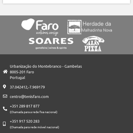
Urbanização do Montebranco - Gambelas
8005-201 Faro
Portugal
37.042412,-7.969179
centro@tenisfaro.com
+351 289 817 877
(Chamada para a rede fixa nacional)
+351 917 520 283
(Chamada para rede móvel nacional)