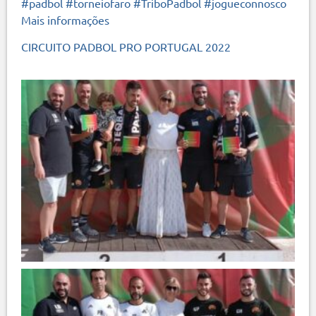
#padbol
#torneiofaro
#TriboPadbol
#jogueconnosco
Mais informações
CIRCUITO PADBOL PRO PORTUGAL 2022