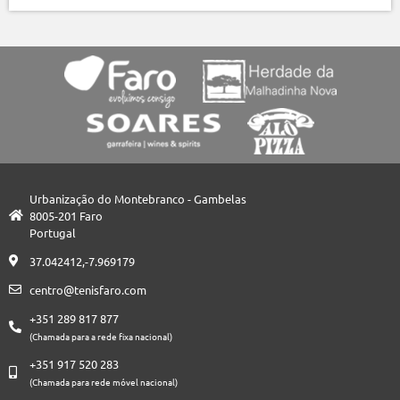
Urbanização do Montebranco - Gambelas
8005-201 Faro
Portugal
37.042412,-7.969179
centro@tenisfaro.com
+351 289 817 877
(Chamada para a rede fixa nacional)
+351 917 520 283
(Chamada para rede móvel nacional)