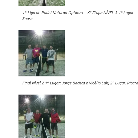
1º Liga de Padel Noturna Optimax – 6ª Etapa NÍVEL 3 1º Lugar – 
Sousa
Final Nível 2 1º Lugar: Jorge Batista e Vicélio Luís, 2º Lugar: Ric