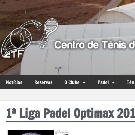
Notícias
Reservas
O Clube
Padel
Tén
1ª Liga Padel Optimax 20