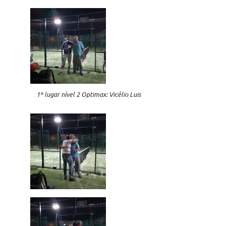
1º lugar nível 2 Optimax: Vicélio Luis