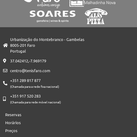
Urbanização do Montebranco - Gambelas
8005-201 Faro
Portugal
37.042412,-7.969179
centro@tenisfaro.com
+351 289 817 877
(Chamada para a rede fixa nacional)
+351 917 520 283
(Chamada para rede móvel nacional)
Reservas
Horários
Preços