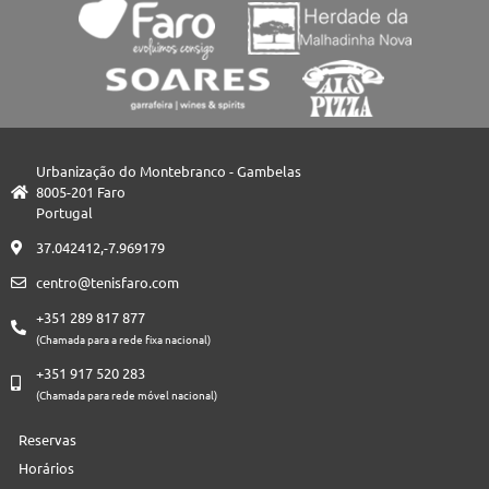
Urbanização do Montebranco - Gambelas
8005-201 Faro
Portugal
37.042412,-7.969179
centro@tenisfaro.com
+351 289 817 877
(Chamada para a rede fixa nacional)
+351 917 520 283
(Chamada para rede móvel nacional)
Reservas
Horários